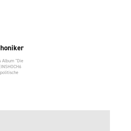
honiker
s Album "Die
d EINSHOCH6
politische